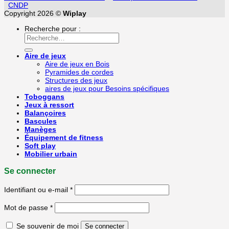
CNDP
Copyright 2026 ©
Wiplay
Recherche pour :
Aire de jeux
Aire de jeux en Bois
Pyramides de cordes
Structures des jeux
aires de jeux pour Besoins spécifiques
Toboggans
Jeux à ressort
Balançoires
Bascules
Manèges
Équipement de fitness
Soft play
Mobilier urbain
Se connecter
Identifiant ou e-mail
*
Mot de passe
*
Se souvenir de moi
Se connecter