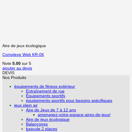
Aire de jeux écologique
Complexe Web KR-06
Note
5.00
sur 5
ajouter au devis
DEVIS
Nos Produits
équipements de fitness extérieur
Entraînement de rue
Équipements sportifs
équipements sportifs pour besoins spécifiques
jeux plein air
Aire de Jeux de 7 à 12 ans
amenagez-votre-espace-aires-de-jeux/
Aire de jeux écologique
Balançoires
bascule 2 places