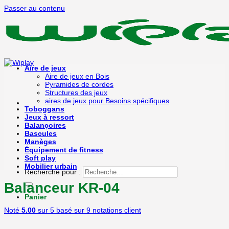
Passer au contenu
Aire de jeux
Aire de jeux en Bois
Pyramides de cordes
Structures des jeux
aires de jeux pour Besoins spécifiques
Toboggans
Jeux à ressort
Balançoires
Bascules
Manèges
Équipement de fitness
Soft play
Mobilier urbain
Recherche pour :
Balanceur KR-04
Panier
Noté
5.00
sur 5 basé sur
9
notations client