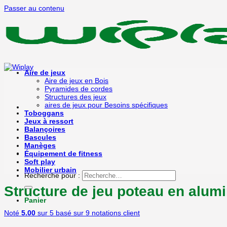
Passer au contenu
Aire de jeux
Aire de jeux en Bois
Pyramides de cordes
Structures des jeux
aires de jeux pour Besoins spécifiques
Toboggans
Jeux à ressort
Balançoires
Bascules
Manèges
Équipement de fitness
Soft play
Mobilier urbain
Recherche pour :
Structure de jeu poteau en alu
Panier
Noté
5.00
sur 5 basé sur
9
notations client