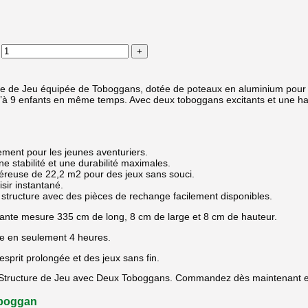
ure de Jeu équipée de Toboggans, dotée de poteaux en aluminium pour u
qu’à 9 enfants en même temps. Avec deux toboggans excitants et une ha
ement pour les jeunes aventuriers.
 stabilité et une durabilité maximales.
néreuse de 22,2 m2 pour des jeux sans souci.
ir instantané.
 structure avec des pièces de rechange facilement disponibles.
tante mesure 335 cm de long, 8 cm de large et 8 cm de hauteur.
re en seulement 4 heures.
’esprit prolongée et des jeux sans fin.
re Structure de Jeu avec Deux Toboggans. Commandez dès maintenant et 
oboggan