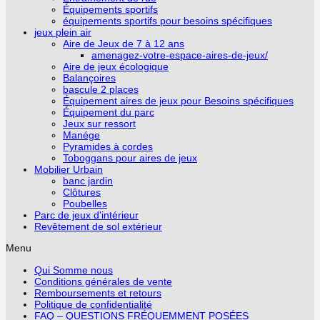
Équipements sportifs
équipements sportifs pour besoins spécifiques
jeux plein air
Aire de Jeux de 7 à 12 ans
amenagez-votre-espace-aires-de-jeux/
Aire de jeux écologique
Balançoires
bascule 2 places
Équipement aires de jeux pour Besoins spécifiques
Équipement du parc
Jeux sur ressort
Manége
Pyramides à cordes
Toboggans pour aires de jeux
Mobilier Urbain
banc jardin
Clôtures
Poubelles
Parc de jeux d'intérieur
Revêtement de sol extérieur
Menu
Qui Somme nous
Conditions générales de vente
Remboursements et retours
Politique de confidentialité
FAQ – QUESTIONS FRÉQUEMMENT POSÉES