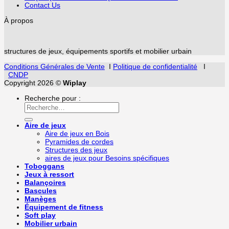
Contact Us
À propos
structures de jeux, équipements sportifs et mobilier urbain
Conditions Générales de Vente
I
Politique de confidentialité
I
CNDP
Copyright 2026 ©
Wiplay
Recherche pour :
Aire de jeux
Aire de jeux en Bois
Pyramides de cordes
Structures des jeux
aires de jeux pour Besoins spécifiques
Toboggans
Jeux à ressort
Balançoires
Bascules
Manèges
Équipement de fitness
Soft play
Mobilier urbain