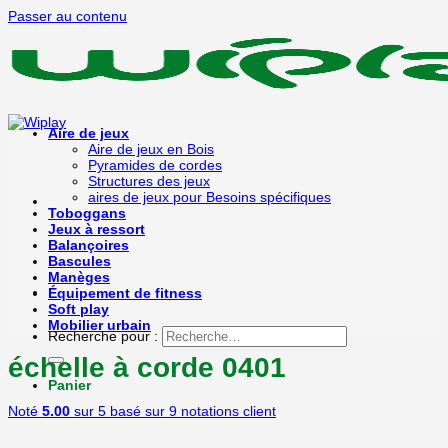
Passer au contenu
Aire de jeux
Aire de jeux en Bois
Pyramides de cordes
Structures des jeux
aires de jeux pour Besoins spécifiques
Toboggans
Jeux à ressort
Balançoires
Bascules
Manèges
Équipement de fitness
Soft play
Mobilier urbain
Recherche pour :
échelle à corde 0401
Panier
Noté
5.00
sur 5 basé sur
9
notations client