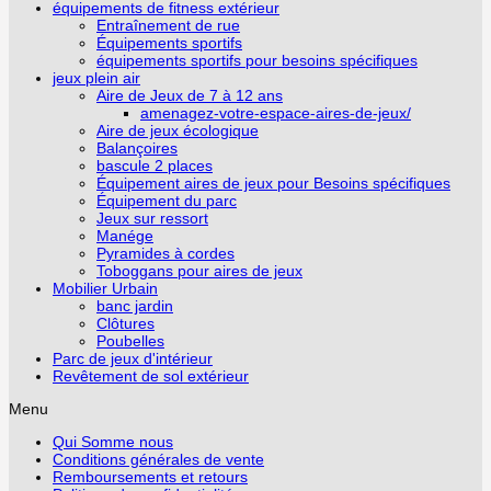
équipements de fitness extérieur
Entraînement de rue
Équipements sportifs
équipements sportifs pour besoins spécifiques
jeux plein air
Aire de Jeux de 7 à 12 ans
amenagez-votre-espace-aires-de-jeux/
Aire de jeux écologique
Balançoires
bascule 2 places
Équipement aires de jeux pour Besoins spécifiques
Équipement du parc
Jeux sur ressort
Manége
Pyramides à cordes
Toboggans pour aires de jeux
Mobilier Urbain
banc jardin
Clôtures
Poubelles
Parc de jeux d'intérieur
Revêtement de sol extérieur
Menu
Qui Somme nous
Conditions générales de vente
Remboursements et retours