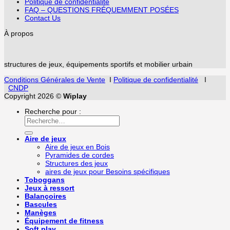
Politique de confidentialité
FAQ – QUESTIONS FRÉQUEMMENT POSÉES
Contact Us
À propos
structures de jeux, équipements sportifs et mobilier urbain
Conditions Générales de Vente
I
Politique de confidentialité
I
CNDP
Copyright 2026 ©
Wiplay
Recherche pour :
Aire de jeux
Aire de jeux en Bois
Pyramides de cordes
Structures des jeux
aires de jeux pour Besoins spécifiques
Toboggans
Jeux à ressort
Balançoires
Bascules
Manèges
Équipement de fitness
Soft play