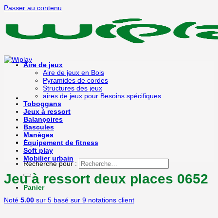
Passer au contenu
Aire de jeux
Aire de jeux en Bois
Pyramides de cordes
Structures des jeux
aires de jeux pour Besoins spécifiques
Toboggans
Jeux à ressort
Balançoires
Bascules
Manèges
Équipement de fitness
Soft play
Mobilier urbain
Recherche pour :
Jeu à ressort deux places 0652
Panier
Noté
5.00
sur 5 basé sur
9
notations client